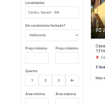
Localidades
Em condomínio fechado?
R$ 
Casa
Preço mínimo
Preço máximo
131
Ce
2 Qua
Quartos
Mais 
1
2
3
4+
Área mínima
Área máxima