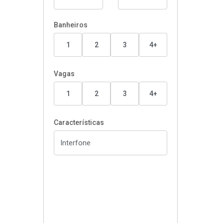
Banheiros
1
2
3
4+
Vagas
1
2
3
4+
Características