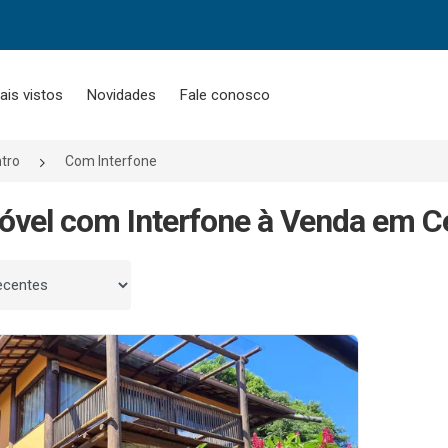
ais vistos
Novidades
Fale conosco
tro
Com Interfone
óvel com Interfone à Venda em Ce
 por