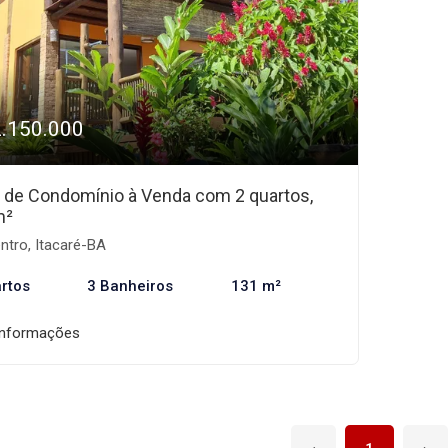
2.150.000
 de Condomínio à Venda com 2 quartos,
m²
ntro, Itacaré-BA
rtos
3 Banheiros
131 m²
informações