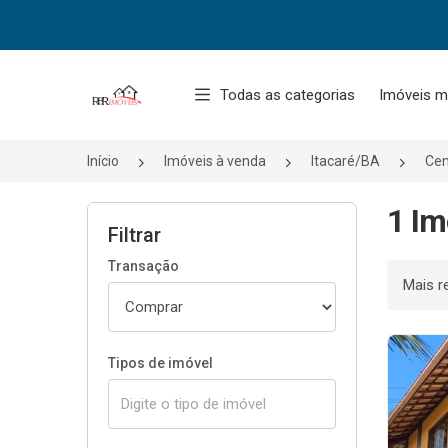
Página inicial
Todas as categorias
Imóveis m
Início
Imóveis à venda
Itacaré/BA
Cen
1 Im
Filtrar
Transação
Ordenar
Tipos de imóvel