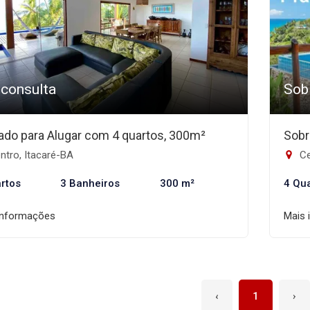
 consulta
Sob
ado para Alugar com 4 quartos, 300m²
Sobr
ntro, Itacaré-BA
Ce
rtos
3 Banheiros
300 m²
4 Qu
informações
Mais 
‹
1
›