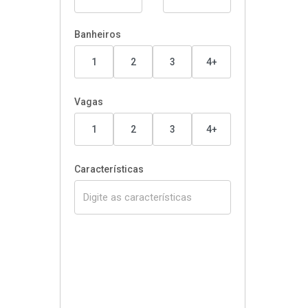
Banheiros
1
2
3
4+
Vagas
1
2
3
4+
Características