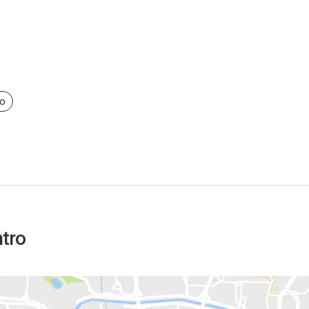
co
ntro