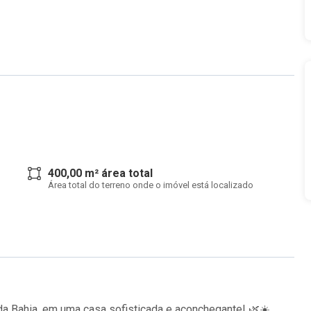
400,00 m² área total
Área total do terreno onde o imóvel está localizado
da Bahia, em uma casa sofisticada e aconchegante! 🌿☀️