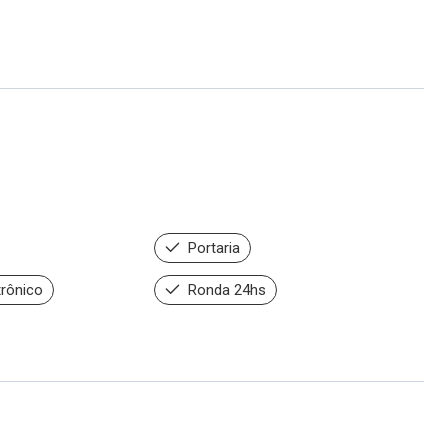
Portaria
trônico
Ronda 24hs