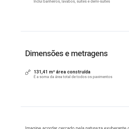
Inclui banheiros, lavabos, suítes e demi-suítes
Dimensões e metragens
131,41 m² área construída
É a soma da área total de todos os pavimentos
Imagine acordar cercado pela natureza exuberante 