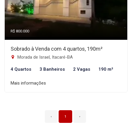
R$ 800.000
Sobrado à Venda com 4 quartos, 190m²
Morada de Israel, Itacaré-BA
4 Quartos
3 Banheiros
2 Vagas
190 m²
Mais informações
‹
1
›