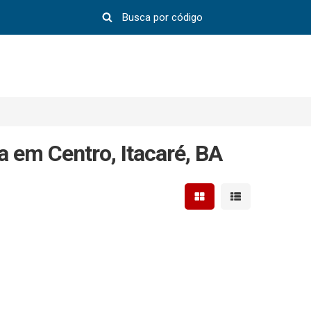
 em Centro, Itacaré, BA
Mostrar resultados em 
Mostrar resultad