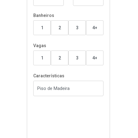
Banheiros
1
2
3
4+
Vagas
1
2
3
4+
Características