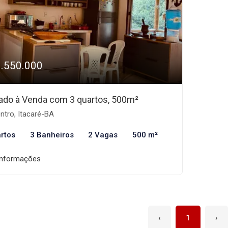
1.550.000
ado à Venda com 3 quartos, 500m²
ntro, Itacaré-BA
rtos
3 Banheiros
2 Vagas
500 m²
informações
‹
1
›