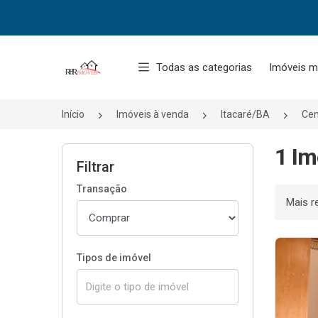
Página inicial
Todas as categorias
Imóveis m
Início
Imóveis à venda
Itacaré/BA
Cen
1 Im
Filtrar
Transação
Ordenar
Tipos de imóvel