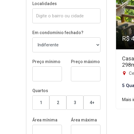
Localidades
Em condomínio fechado?
R$ 
Casa
Preço mínimo
Preço máximo
298
Ce
5 Qua
Quartos
Mais 
1
2
3
4+
Área mínima
Área máxima