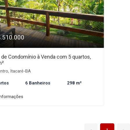
4.510.000
 de Condomínio à Venda com 5 quartos,
m²
ntro, Itacaré-BA
rtos
6 Banheiros
298 m²
informações