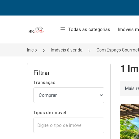
Página inicial
Todas as categorias
Imóveis m
Início
Imóveis à venda
Com Espaço Gourme
1 Im
Filtrar
Transação
Ordenar
Tipos de imóvel