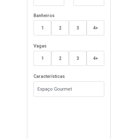
Banheiros
1
2
3
4+
Vagas
1
2
3
4+
Características