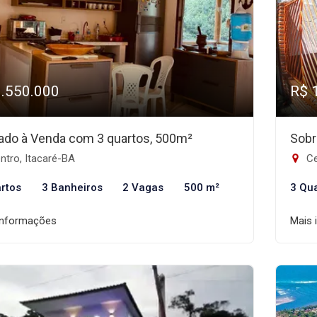
1.550.000
R$ 
ado à Venda com 3 quartos, 500m²
Sobr
ntro, Itacaré-BA
Ce
rtos
3 Banheiros
2 Vagas
500 m²
3 Qu
informações
Mais 