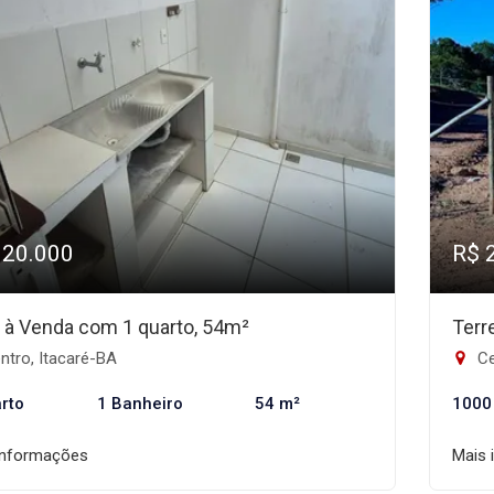
320.000
R$ 
 à Venda com 1 quarto, 54m²
Terr
ntro, Itacaré-BA
Ce
rto
1 Banheiro
54 m²
1000
informações
Mais 