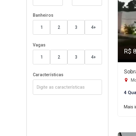
Banheiros
1
2
3
4+
Vagas
R$ 
1
2
3
4+
Sobr
Características
Mor
4 Qua
Mais 