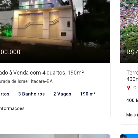
800.000
R$ 
ado à Venda com 4 quartos, 190m²
Terr
400
ada de Israel, Itacaré-BA
Ce
rtos
3 Banheiros
2 Vagas
190 m²
400 
informações
Mais 