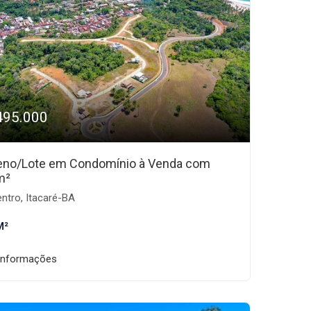
495.000
eno/Lote em Condomínio à Venda com
m²
ntro, Itacaré-BA
M²
informações