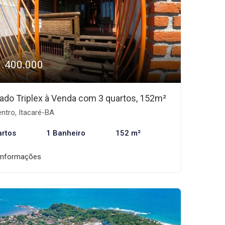
1.400.000
ado Triplex à Venda com 3 quartos, 152m²
ntro, Itacaré-BA
artos
1 Banheiro
152 m²
informações