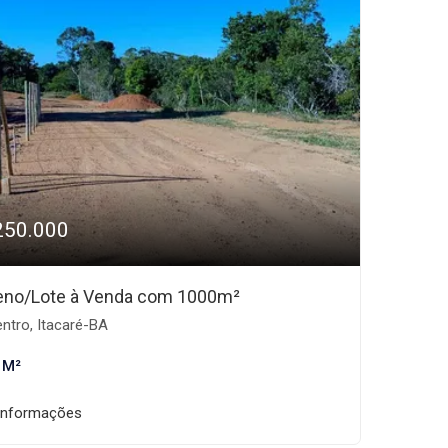
250.000
eno/Lote à Venda com 1000m²
ntro, Itacaré-BA
 M²
informações