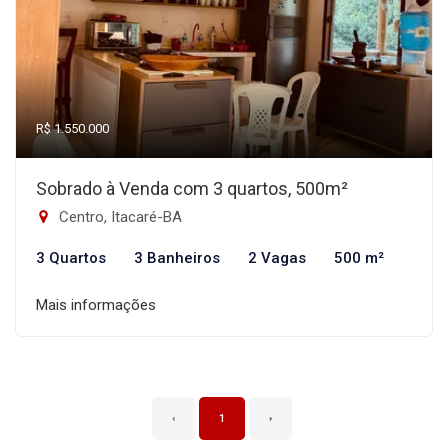
R$ 1.550.000
Sobrado à Venda com 3 quartos, 500m²
Centro, Itacaré-BA
3 Quartos
3 Banheiros
2 Vagas
500 m²
Mais informações
‹
1
›